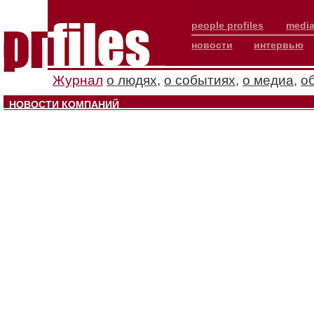
people profiles
media
новости
интервью
Журнал
о людях
,
о событиях
,
о медиа
,
о
НОВОСТИ КОМПАНИЙ