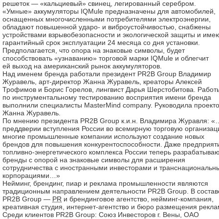
решеток — «кальциевый» свинец, легированный серебром.
«Умные» аккумуляторы IQMule предназначены для автомобилей,
оснащенных многочисленными потребителями электроэнергии,
обладают повышенной ударо- и виброустойчивостью, снабжены
устройствами взрывобезопасности и экологической защиты и име
гарантийный срок эксплуатации 24 месяца со дня установки.
Предполагается, что опора на знаковые символы, будет
способствовать «узнаванию» торговой марки IQMule и облегчит
ей выход на американский рынок аккумуляторов.
Над именем бренда работали президент PR2B Group Владимир
Журавель, арт-директор Жанна Журавель, креаторы Алексей
Трофимов и Борис Горелов, лингвист Дарья Шерстобитова. Работ
по инструментальному тестированию восприятия имени бренда
выполнили специалисты MasterMind company. Руководила проект
Жанна Журавель.
По мнению президента PR2B Group к.и.н. Владимира Журавля: «
преддверии вступления России во всемирную торговую организац
многие промышленные компании используют создание новых
брендов для повышения конкурентоспособности. Даже предприят
топливно-энергетического комплекса России теперь разрабатыва
бренды с опорой на знаковые символы для расширения
сотрудничества с иностранными инвесторами и транснациональн
корпорациями…»
Нейминг, брендинг, пиар и реклама промышленности являются
традиционным направлением деятельности PR2B Group. В состав
PR2B Group —
PR
и брендинговое агентство, нейминг-компания,
креативная студия, интернет-агентство и бюро размещения рекла
Среди клиентов PR2B Group: Союз Инвесторов г. Вены, ОАО