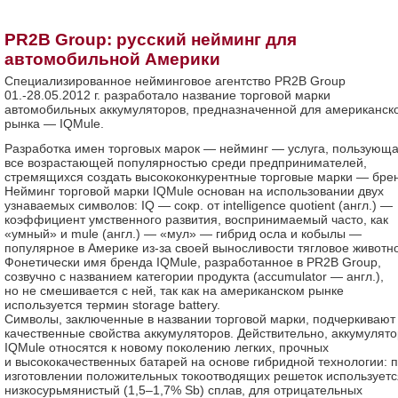
PR2B Group: русский нейминг для
автомобильной Америки
Специализированное нейминговое агентство PR2B Group
01.-28.05.2012 г. разработало название торговой марки
автомобильных аккумуляторов, предназначенной для американск
рынка — IQMule.
Разработка имен торговых марок — нейминг — услуга, пользующ
все возрастающей популярностью среди предпринимателей,
стремящихся создать высококонкурентные торговые марки — бре
Нейминг торговой марки IQMule основан на использовании двух
узнаваемых символов: IQ — сокр. от intelligence quotient (англ.) —
коэффициент умственного развития, воспринимаемый часто, как
«умный» и mule (англ.) — «мул» — гибрид осла и кобылы —
популярное в Америке из-за своей выносливости тягловое животн
Фонетически имя бренда IQMule, разработанное в PR2B Group,
созвучно с названием категории продукта (accumulator — англ.),
но не смешивается с ней, так как на американском рынке
используется термин storage battery.
Символы, заключенные в названии торговой марки, подчеркивают
качественные свойства аккумуляторов. Действительно, аккумулят
IQMule относятся к новому поколению легких, прочных
и высококачественных батарей на основе гибридной технологии: 
изготовлении положительных токоотводящих решеток используетс
низкосурьмянистый (1,5–1,7% Sb) сплав, для отрицательных