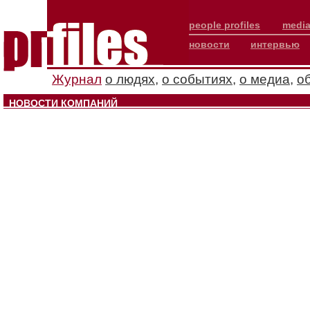
people profiles
media
новости
интервью
Журнал
о людях
,
о событиях
,
о медиа
,
о
НОВОСТИ КОМПАНИЙ