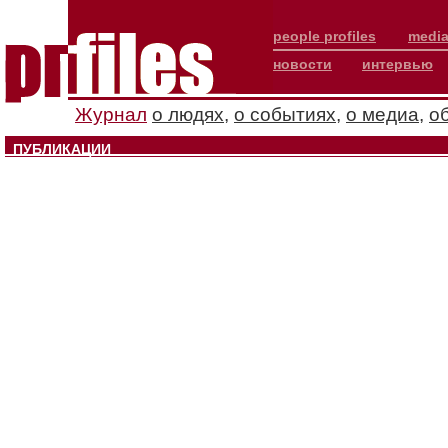
people profiles
media
новости
интервью
Журнал
о людях
,
о событиях
,
о медиа
,
о
ПУБЛИКАЦИИ