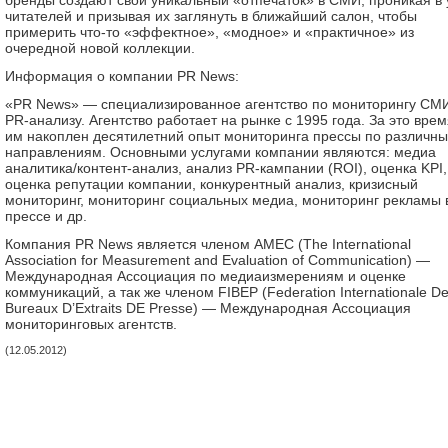
бренды создают свой уникальный «отпечаток» в СМИ, проникая в
читателей и призывая их заглянуть в ближайший салон, чтобы
примерить что-то «эффектное», «модное» и «практичное» из
очередной новой коллекции.
Информация о компании PR News:
«PR News» — специализированное агентство по мониторингу СМ
PR-анализу. Агентство работает на рынке с 1995 года. За это вре
им накоплен десятилетний опыт мониторинга прессы по различн
направлениям. Основными услугами компании являются: медиа
аналитика/контент-анализ, анализ PR-кампании (ROI), оценка KPI,
оценка репутации компании, конкурентный анализ, кризисный
мониторинг, мониторинг социальных медиа, мониторинг рекламы 
прессе и др.
Компания PR News является членом AMEC (The International
Association for Measurement and Evaluation of Communication) —
Международная Ассоциация по медиаизмерениям и оценке
коммуникаций, а так же членом FIBEP (Federation Internationale D
Bureaux D’Extraits DE Presse) — Международная Ассоциация
мониторинговых агентств.
(12.05.2012)