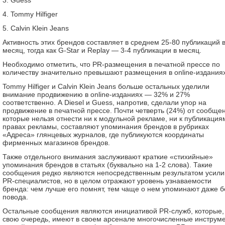
3. Guess
4. Tommy Hilfiger
5. Calvin Klein Jeans
Активность этих брендов составляет в среднем 25-80 публикаций 
месяц, тогда как G-Star и Replay — 3-4 публикации в месяц.
Необходимо отметить, что PR-размещения в печатной прессе по
количеству значительно превышают размещения в online-изданиях
Tommy Hilfiger и Calvin Klein Jeans больше остальных уделили
внимание продвижению в online-изданиях — 32% и 27%
соответственно. А Diesel и Guess, напротив, сделали упор на
продвижение в печатной прессе. Почти четверть (24%) от сообще
которые нельзя отнести ни к модульной рекламе, ни к публикация
правах рекламы, составляют упоминания брендов в рубриках
«Адреса» глянцевых журналов, где публикуются координаты
фирменных магазинов брендов.
Также отдельного внимания заслуживают краткие «стихийные»
упоминания брендов в статьях (буквально на 1-2 слова). Такие
сообщения редко являются непосредственным результатом усили
PR-специалистов, но в целом отражают уровень узнаваемости
бренда: чем лучше его помнят, тем чаще о нем упоминают даже б
повода.
Остальные сообщения являются инициативой PR-служб, которые,
свою очередь, имеют в своем арсенале многочисленные инструм