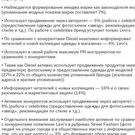
• Наблюдается формирование имиджа марки как законодателя м
(упоминание модных показов марки составляет 7%).
• Использует продвижение через авторитет — 6% (работа с celebrit
(предоставление одежды для фотосъемок «звезд», рекомендации
стилю и т.д.). По работе с celebrities бренд уступает только Levi’s.
• По сравнению с конкурентами Diesel неактивно информировал
читателей о новой коллекции одежды в магазинах — 4%. Levi's
• Использует в своей работе максимум PR-инструментов по
сравнению с конкурентами.
• Также как Diesel активно использует продвижение продуктов чер
предметную фотосъемку и предоставление одежды для моделей
(27% и 22% от общего количества упоминаний бренда (исключая
адреса и краткие упоминания)).
• Информирует читателей о новых коллекциях — 16% и о своих
рекламных и маркетинговых акциях (14%).
• Активнее конкурентов использует продвижение через авторитет 
8% (работа с celebrities (предоставление одежды для фотосъемок
«звезд», рекомендации по стилю и т.д.).
• Отдельного внимания заслуживает наиболее активное по сравн
с конкурентами появление Levi’s в рубриках Street Fashion (фото
людей на улицах города и в общественных местах с информацией
том, что на них надето) — 3%, что формирует образ марки как