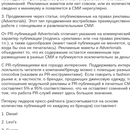
упоминаний. Рекламных макетов или нет совсем, или их количест
сведено к минимуму и появляется в СМИ нерегулярно.
3. Продвижение через статьи, опубликованные на правах рекламы
(Advertorials). Этот тип продвижения востребован преимущественн
работе с глянцевыми и развлекательными СМИ.
От PR-публикаций Advertorials отличает указание на коммерчески
характер публикации (подпись «реклама» или «на правах реклам
т.п.), а также однообразие (макет такой публикации не меняется, г
когда бы она не печаталась). Рекламные макеты и Advertorials
объединяет то, что их содержание остается неизменным при
размещении в разных СМИ и публикуются исключительно за деньг
С PR-публикациями все гораздо интереснее. Поддерживать интер
лояльность читателя к компании/бренду можно с помощью разны
способов (назовем их PR-инструментами). Если говорить о fashion
рынке и, в частности, о брендах, продающих джинсовую одежду, т
соотношение модульной рекламы и PR-публикаций в печатных С
составляет 5% и 95% соответственно, что не оставляет сомнений 
том, что работа PR-служб имеет здесь большое значение.
Пятерку лидеров пресс-рейтинга (рассчитывается на основе
количества публикаций по каждому из брендов) составляют:
1. Diesel
2. Levi's