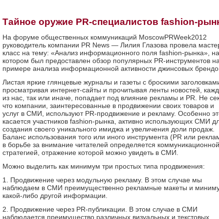
Тайное оружие PR-специалистов fashion-рын
На форуме общественных коммуникаций MoscowPRWeek2012
руководитель компании PR News — Лилия Глазова провела масте
класс на тему: «Анализ информационного поля fashion-рынка», н
котором был предоставлен обзор популярных PR-инструментов н
примере анализа информационной активности джинсовых брендо
Листая яркие глянцевые журналы и газеты с броскими заголовкам
просматривая интернет-сайты и прочитывая ленты новостей, каж
из нас, так или иначе, попадает под влияние рекламы и PR. Не сек
что компании, заинтересованные в продвижении своих товаров и
услуг в СМИ, используют PR-продвижение и рекламу. Особенно эт
касается участников fashion-рынка, активно использующих СМИ д
создания своего уникального имиджа и увеличения доли продаж.
Баланс использования того или иного инструмента (PR или рекла
в борьбе за внимание читателей определяется коммуникационно
стратегией, отражение которой можно увидеть в СМИ.
Можно выделить как минимум три простых типа продвижения:
1. Продвижение через модульную рекламу. В этом случае мы
наблюдаем в СМИ преимущественно рекламные макеты и миним
какой-либо другой информации.
2. Продвижение через PR-публикации. В этом случае в СМИ
наблюдается преимущество различных визуальных и текстовых