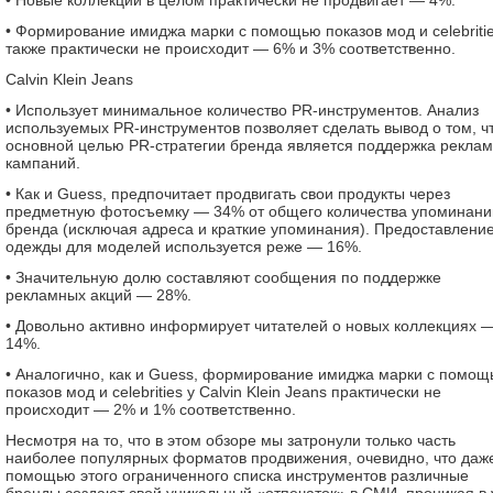
• Новые коллекции в целом практически не продвигает — 4%.
• Формирование имиджа марки с помощью показов мод и celebriti
также практически не происходит — 6% и 3% соответственно.
Calvin Klein Jeans
• Использует минимальное количество PR-инструментов. Анализ
используемых PR-инструментов позволяет сделать вывод о том, ч
основной целью PR-стратегии бренда является поддержка рекла
кампаний.
• Как и Guess, предпочитает продвигать свои продукты через
предметную фотосъемку — 34% от общего количества упоминани
бренда (исключая адреса и краткие упоминания). Предоставлени
одежды для моделей используется реже — 16%.
• Значительную долю составляют сообщения по поддержке
рекламных акций — 28%.
• Довольно активно информирует читателей о новых коллекциях 
14%.
• Аналогично, как и Guess, формирование имиджа марки с помо
показов мод и celebrities у Calvin Klein Jeans практически не
происходит — 2% и 1% соответственно.
Несмотря на то, что в этом обзоре мы затронули только часть
наиболее популярных форматов продвижения, очевидно, что даж
помощью этого ограниченного списка инструментов различные