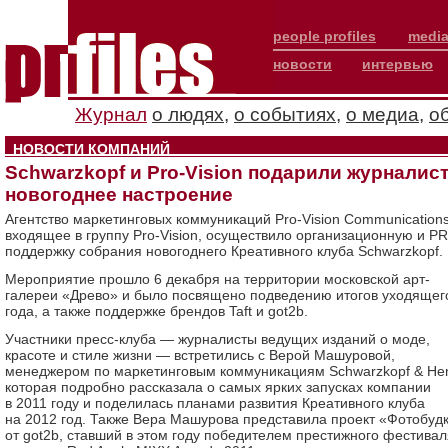
people profiles
media
новости
интервью
Журнал
о людях
,
о событиях
,
о медиа
,
о
НОВОСТИ КОМПАНИЙ
Schwarzkopf и Pro-Vision подарили журналис
новогоднее настроение
Агентство маркетинговых коммуникаций Pro-Vision Communications
входящее в группу Pro-Vision, осуществило организационную и PR
поддержку собрания новогоднего Креативного клуба Schwarzkopf.
Мероприятие прошло 6 декабря на территории московской арт-
галереи «Древо» и было посвящено подведению итогов уходящег
года, а также поддержке брендов Taft и got2b.
Участники пресс-клуба — журналисты ведущих изданий о моде,
красоте и стиле жизни — встретились с Верой Машуровой,
менеджером по маркетинговым коммуникациям Schwarzkopf & Hen
которая подробно рассказала о самых ярких запусках компании
в 2011 году и поделилась планами развития Креативного клуба
на 2012 год. Также Вера Машурова представила проект «Фотобуд
от got2b, ставший в этом году победителем престижного фестивал