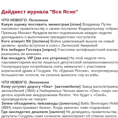
Дайджест журнала "Все Ясно"
ЧТО НОВОГО. Политика
Какую оценку поставить министрам [план]
Владимир Путин
напомнил правительству о своем послании Федеральному собран
Премьер Михаил Фрадков велел подчиненным каждую неделю
докладывать о выполнении президентских постулатов.
Кого атакует Юг [полюса]
Война цивилизаций вышла на новый
уровень: арабы вступили в союз с Латинской Америкой.
Кто победил Гитлера [опрос]
Участники антифашистской коали
разошлись во мнениях.
Как посадить VIP [как это устроено]
На этой неделе пять
парламентариев могли лишиться депутатской неприкосновенности
Генпрокуратура потребовала снять иммунитет с участников
апрельской драки в Госдуме. Но «Единая Россия», контролирующ
большинство голосов, не склонна выносить сор из избы.
ЧТО НОВОГО. Экономика
Кому уступит дорогу «Ока» [автомобили]
Завод малолитражн
автомобилей (ЗМА) в Набережных Челнах вместо «Оки» скоро на
делать корейские внедорожники Rexton. Что будет с «Окой»,
производители не говорят.
Зачем объединять пивзаводы [алкоголь]
Baltic Beverages Hold
(ВВН) перестраивает бизнес. Когда закончит, пиво подорожает.
Где наследство дешевле [налоги]
Не дожидаясь правительства,
депутаты Госдумы сами сочинили законопроект об отмене налога