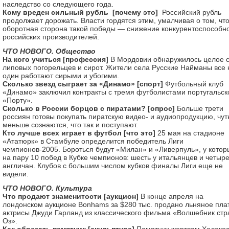
наследство со следующего года.
Кому вреден сильный рубль [почему это]
Российский рубль
продолжает дорожать. Власти гордятся этим, умалчивая о том, чт
оборотная сторона такой победы — снижение конкурентоспособн
российских производителей.
ЧТО НОВОГО. Общество
На кого учиться [профессия]
В Мордовии обнаружилось целое 
липовых погорельцев и сирот. Жители села Русские Найманы все 
один работают сирыми и убогими.
Сколько звезд сыграет за «Динамо» [спорт]
Футбольный клуб
«Динамо» заключил контракты с тремя футболистами португальск
«Порту».
Сколько в России борцов с пиратами? [опрос]
Больше трети
россиян готовы покупать пиратскую видео- и аудиопродукцию, чут
меньше сознаются, что так и поступают.
Кто лучше всех играет в футбол [что это]
25 мая на стадионе
«Ататюрк» в Стамбуле определится победитель Лиги
чемпионов-2005. Бороться будут «Милан» и «Ливерпуль», у котор
на пару 10 побед в Кубке чемпионов: шесть у итальянцев и четыре
англичан. Клубов с большим числом кубков финалы Лиги еще не
видели.
ЧТО НОВОГО. Культура
Что продают знаменитости [аукцион]
В конце апреля на
лондонском аукционе Bonhams за $280 тыс. продано льняное пла
актрисы Джуди Гарланд из классического фильма «Волшебник ст
Оз».