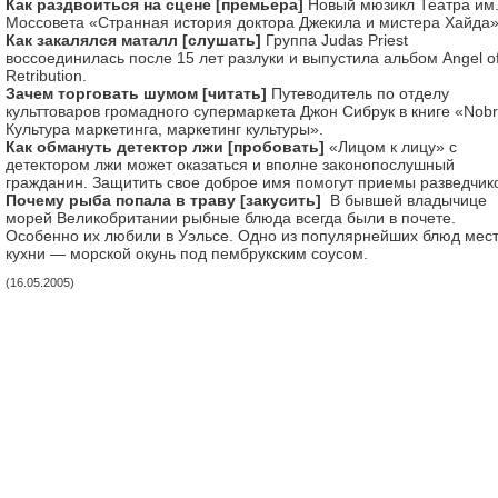
Как раздвоиться на сцене [премьера]
Новый мюзикл Театра им
Моссовета «Странная история доктора Джекила и мистера Хайда»
Как закалялся маталл [слушать]
Группа Judas Priest
воссоединилась после 15 лет разлуки и выпустила альбом Angel o
Retribution.
Зачем торговать шумом [читать]
Путеводитель по отделу
культтоваров громадного супермаркета Джон Сибрук в книге «Nobr
Культура маркетинга, маркетинг культуры».
Как обмануть детектор лжи [пробовать]
«Лицом к лицу» с
детектором лжи может оказаться и вполне законопослушный
гражданин. Защитить свое доброе имя помогут приемы разведчик
Почему рыба попала в траву [закусить]
В бывшей владычице
морей Великобритании рыбные блюда всегда были в почете.
Особенно их любили в Уэльсе. Одно из популярнейших блюд мес
кухни — морской окунь под пембрукским соусом.
(16.05.2005)