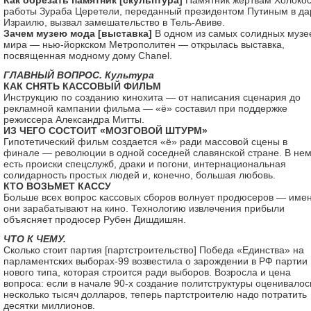
Как обрезать памятник [скульптура]
Памятник жертвам Холокос
работы Зураба Церетели, переданный президентом Путиным в да
Израилю, вызвал замешательство в Тель-Авиве.
Зачем музею мода [выставка]
В одном из самых солидных музе
мира — нью-йоркском Метрополитен — открылась выставка,
посвященная модному дому Chanel.
ГЛАВНЫЙ ВОПРОС. Культура
КАК СНЯТЬ КАССОВЫЙ ФИЛЬМ
Инструкцию по созданию кинохита — от написания сценария до
рекламной кампании фильма — «ё» составил при поддержке
режиссера Александра Митты.
ИЗ ЧЕГО СОСТОИТ «МОЗГОВОЙ ШТУРМ»
Гипотетический фильм создается «ё» ради массовой сцены в
финале — революции в одной соседней славянской стране. В не
есть происки спецслужб, драки и погони, интернациональная
солидарность простых людей и, конечно, большая любовь.
КТО ВОЗЬМЕТ КАССУ
Больше всех вопрос кассовых сборов волнует продюсеров — име
они зарабатывают на кино. Технологию извлечения прибыли
объясняет продюсер Рубен Дишдишян.
ЧТО К ЧЕМУ.
Сколько стоит партия [партстроительство] Победа «Единства» на
парламентских выборах-99 возвестила о зарождении в РФ партии
нового типа, которая строится ради выборов. Возросла и цена
вопроса: если в начале 90-х создание политструктуры оценивалос
несколько тысяч долларов, теперь партстроителю надо потратить
десятки миллионов.