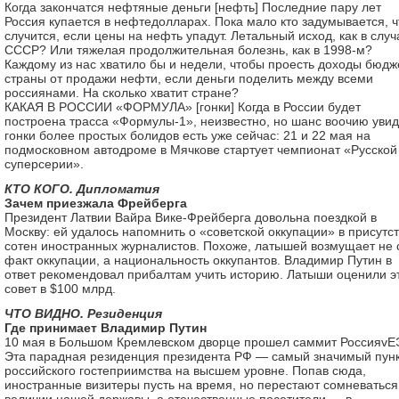
Когда закончатся нефтяные деньги [нефть] Последние пару лет
Россия купается в нефтедолларах. Пока мало кто задумывается, ч
случится, если цены на нефть упадут. Летальный исход, как в случ
СССР? Или тяжелая продолжительная болезнь, как в 1998-м?
Каждому из нас хватило бы и недели, чтобы проесть доходы бюдж
страны от продажи нефти, если деньги поделить между всеми
россиянами. На сколько хватит стране?
КАКАЯ В РОССИИ «ФОРМУЛА» [гонки] Когда в России будет
построена трасса «Формулы-1», неизвестно, но шанс воочию увид
гонки более простых болидов есть уже сейчас: 21 и 22 мая на
подмосковном автодроме в Мячкове стартует чемпионат «Русской
суперсерии».
КТО КОГО. Дипломатия
Зачем приезжала Фрейберга
Президент Латвии Вайра Вике-Фрейберга довольна поездкой в
Москву: ей удалось напомнить о «советской оккупации» в присутс
сотен иностранных журналистов. Похоже, латышей возмущает не 
факт оккупации, а национальность оккупантов. Владимир Путин в
ответ рекомендовал прибалтам учить историю. Латыши оценили э
совет в $100 млрд.
ЧТО ВИДНО. Резиденция
Где принимает Владимир Путин
10 мая в Большом Кремлевском дворце прошел саммит РоссияvЕ
Эта парадная резиденция президента РФ — самый значимый пун
российского гостеприимства на высшем уровне. Попав сюда,
иностранные визитеры пусть на время, но перестают сомневаться