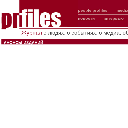
people profiles
media
новости
интервью
Журнал
о людях
,
о событиях
,
о медиа
,
о
АНОНСЫ ИЗДАНИЙ