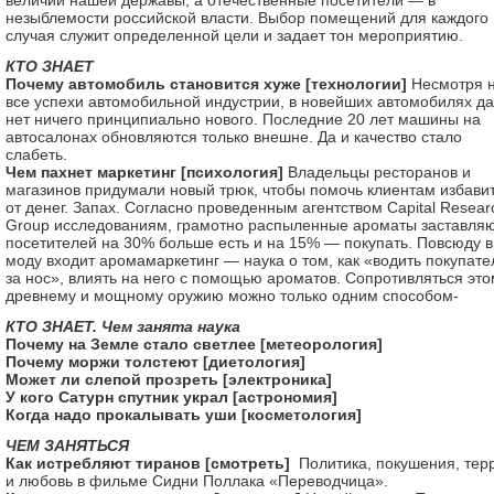
величии нашей державы, а отечественные посетители — в
незыблемости российской власти. Выбор помещений для каждого
случая служит определенной цели и задает тон мероприятию.
КТО ЗНАЕТ
Почему автомобиль становится хуже [технологии]
Несмотря 
все успехи автомобильной индустрии, в новейших автомобилях д
нет ничего принципиально нового. Последние 20 лет машины на
автосалонах обновляются только внешне. Да и качество стало
слабеть.
Чем пахнет маркетинг [психология]
Владельцы ресторанов и
магазинов придумали новый трюк, чтобы помочь клиентам избави
от денег. Запах. Согласно проведенным агентством Capital Resear
Group исследованиям, грамотно распыленные ароматы заставля
посетителей на 30% больше есть и на 15% — покупать. Повсюду в
моду входит аромамаркетинг — наука о том, как «водить покупате
за нос», влиять на него с помощью ароматов. Сопротивляться это
древнему и мощному оружию можно только одним способом-
КТО ЗНАЕТ. Чем занята наука
Почему на Земле стало светлее [метеорология]
Почему моржи толстеют [диетология]
Может ли слепой прозреть [электроника]
У кого Сатурн спутник украл [астрономия]
Когда надо прокалывать уши [косметология]
ЧЕМ ЗАНЯТЬСЯ
Как истребляют тиранов [смотреть]
Политика, покушения, тер
и любовь в фильме Сидни Поллака «Переводчица».