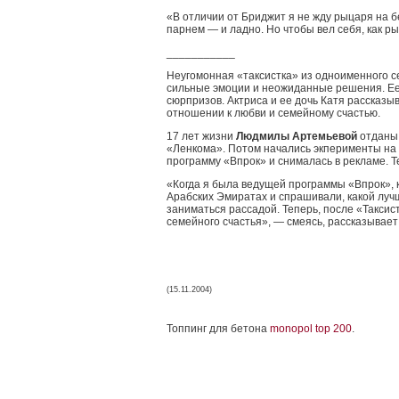
«В отличии от Бриджит я не жду рыцаря на 
парнем — и ладно. Но чтобы вел себя, как р
___________
Неугомонная «таксистка» из одноименного с
сильные эмоции и неожиданные решения. Ее
сюрпризов. Актриса и ее дочь Катя рассказы
отношении к любви и семейному счастью.
17 лет жизни
Людмилы Артемьевой
отданы 
«Ленкома». Потом начались экперименты на
программу «Впрок» и снималась в рекламе. Т
«Когда я была ведущей программы «Впрок», 
Арабских Эмиратах и спрашивали, какой лучш
заниматься рассадой. Теперь, после «Таксис
семейного счастья», — смеясь, рассказывает
(15.11.2004)
Топпинг для бетона
monopol top 200
.