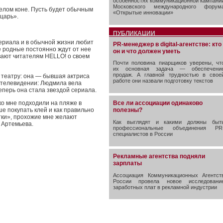
особенностях коммуникационной кампани
Московского международного форум
белом коне. Пусть будет обычным
«Открытые инновации»
ыцарь».
ПУБЛИКАЦИИ
ериала и в обычной жизни любит
PR-менеджер в digital-агентстве: кто
 родные постоянно ждут от нее
он и что должен уметь
вают читателям HELLO! о своем
Почти половина пиарщиков уверены, чт
их основная задача — обеспечени
продаж. А главной трудностью в свое
театру: она — бывшая актриса
работе они назвали подготовку текстов
 телевидении: Людмила вела
еперь она стала звездой сериала.
ко мне подходили на пляже в
Все ли ассоциации одинаково
е покупать клей и как правильно
полезны?
тки», прохожие мне желают
Как выглядят и какими должны быт
 Артемьева.
профессиональные объединения PR
специалистов в России
Рекламные агентства подняли
зарплаты
Ассоциация Коммуникационных Агентст
России провела новое исследовани
заработных плат в рекламной индустрии