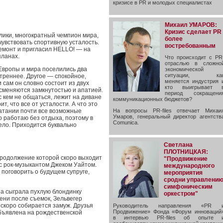
кризисе в PR и молодых специалистах
Михаил УМАРОВ:
Кризис сделает PR
лики, многократный чемпион мира,
более
чувствовать спортивную усталость.
востребованным
ремонт и пригласил HELLO! — на
планах.
Что происходит с PR
отраслью в сложно
 Европы и мира поселились два
экономической
ситуации, ка
треннее. Другое — спокойное,
меняется индустрия 
 сам он словно состоит из двух
кто выигрывает 
 сменяются замкнутостью и апатией.
период сокращени
 кем не общаться, лежит на диване
коммуникационных бюджетов?
т, что все от усталости. А что это
 катании почти все возможные
На вопросы PR-files отвечает Михаи
Умаров, генеральный директор агентств
о работаю без отдыха, поэтому в
Comunica.
ело. Приходится буквально
Светлана
ПЛОТНИЦКАЯ:
продолжение которой скоро выходит
"Продвижение
 с рок-музыкантом Джеком Уайтом.
международного
ы поговорить о будущем супруге,
мероприятия
сродни управлени
симфоническим
она сыграла пухлую блондинку
оркестром"
ени после съемок, Зельвегер
 скоро собирается замуж. Друзья
Руководитель направления «PR 
Продвижение» Фонда «Форум инноваций
объявлена на рождественской
в интервью PR-files об опыте 