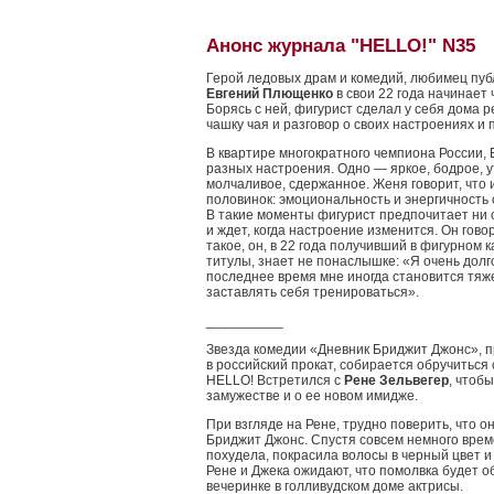
Анонс журнала "HELLO!" N35
Герой ледовых драм и комедий, любимец пуб
Евгений Плющенко
в свои 22 года начинает 
Борясь с ней, фигурист сделал у себя дома 
чашку чая и разговор о своих настроениях и 
В квартире многократного чемпиона России,
разных настроения. Одно — яркое, бодрое, у
молчаливое, сдержанное. Женя говорит, что и
половинок: эмоциональность и энергичность
В такие моменты фигурист предпочитает ни с
и ждет, когда настроение изменится. Он говори
такое, он, в 22 года получивший в фигурном
титулы, знает не понаслышке: «Я очень долг
последнее время мне иногда становится тяж
заставлять себя тренироваться».
__________
Звезда комедии «Дневник Бриджит Джонс», 
в российский прокат, собирается обручиться
HELLO! Встретился с
Рене Зельвегер
, чтоб
замужестве и о ее новом имидже.
При взгляде на Рене, трудно поверить, что 
Бриджит Джонс. Спустя совсем немного врем
похудела, покрасила волосы в черный цвет и
Рене и Джека ожидают, что помолвка будет 
вечеринке в голливудском доме актрисы.