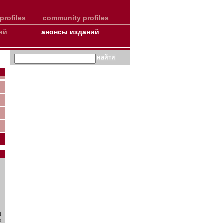
profiles
community profiles
ий
анонсы изданий
N
о