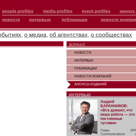
people profiles
media profiles
event profiles
agency 
новости
интервью
публикации
новости компан
обытиях
,
о медиа
,
об агентствах
,
о сообществах
ЖУРНАЛ
НОВОСТИ
ИНТЕРВЬЮ
ПУБЛИКАЦИИ
НОВОСТИ КОМПАНИЙ
АНОНСЫ ИЗДАНИЙ
ИНТЕРВЬЮ
Андрей
БАРАННИКОВ:
«Все думают, что
наша работа — это
постоянные
тусовки»
Глава SP
Communications 