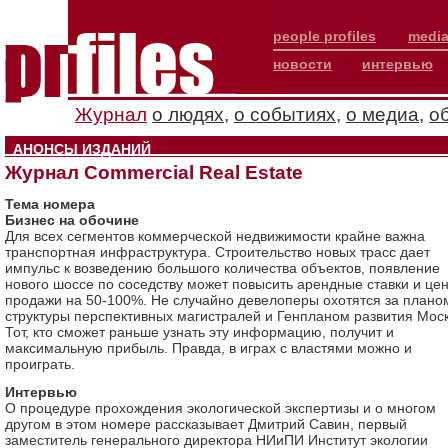
people profiles
media
новости
интервью
Журнал
о людях
,
о событиях
,
о медиа
,
о
АНОНСЫ ИЗДАНИЙ
Журнал Commercial Real Estate
Тема номера
Бизнес на обочине
Для всех сегментов коммерческой недвижимости крайне важна
транспортная инфраструктура. Строительство новых трасс дает
импульс к возведению большого количества объектов, появление
нового шоссе по соседству может повысить арендные ставки и це
продажи на 50-100%. Не случайно девелоперы охотятся за плано
структуры перспективных магистралей и Генпланом развития Мос
Тот, кто сможет раньше узнать эту информацию, получит и
максимальную прибыль. Правда, в играх с властями можно и
проиграть.
Интервью
О процедуре прохождения экологической экспертизы и о многом
другом в этом номере рассказывает Дмитрий Савин, первый
заместитель генерального директора НИиПИ Институт экологии