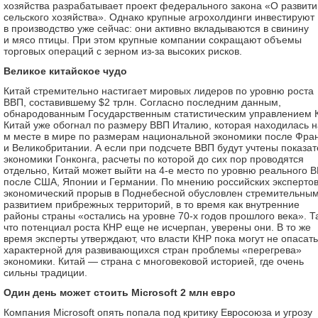
хозяйства разрабатывает проект федерального закона «О развити
сельского хозяйства». Однако крупные агрохолдинги инвестируют
в производство уже сейчас: они активно вкладываются в свинину
и мясо птицы. При этом крупные компании сокращают объемы
торговых операций с зерном из-за высоких рисков.
Великое китайское чудо
Китай стремительно настигает мировых лидеров по уровню роста
ВВП, составившему $2 трлн. Согласно последним данным,
обнародованным Государственным статистическим управлением 
Китай уже обогнал по размеру ВВП Италию, которая находилась н
м месте в мире по размерам национальной экономики после Фра
и Великобритании. А если при подсчете ВВП будут учтены показа
экономики Гонконга, расчеты по которой до сих пор проводятся
отдельно, Китай может выйти на 4-е место по уровню реального 
после США, Японии и Германии. По мнению российских экспертов
экономический прорыв в Поднебесной обусловлен стремительны
развитием прибрежных территорий, в то время как внутренние
районы страны «остались на уровне 70-х годов прошлого века». Т
что потенциал роста КНР еще не исчерпан, уверены они. В то же
время эксперты утверждают, что власти КНР пока могут не опасат
характерной для развивающихся стран проблемы «перегрева»
экономики. Китай — страна с многовековой историей, где очень
сильны традиции.
Один день может стоить Microsoft 2 млн евро
Компания Microsoft опять попала под критику Евросоюза и угрозу