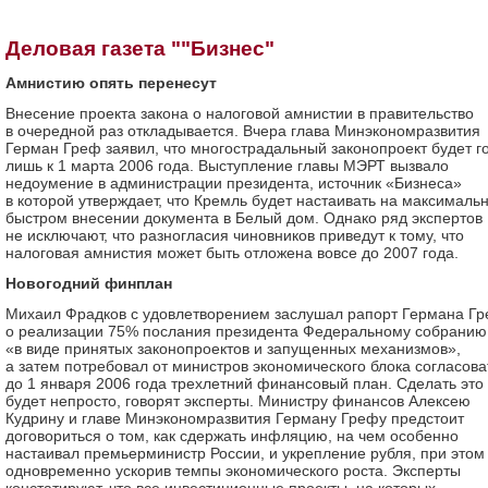
Деловая газета ""Бизнес"
Амнистию опять перенесут
Внесение проекта закона о налоговой амнистии в правительство
в очередной раз откладывается. Вчера глава Минэкономразвития
Герман Греф заявил, что многострадальный законопроект будет г
лишь к 1 марта 2006 года. Выступление главы МЭРТ вызвало
недоумение в администрации президента, источник «Бизнеса»
в которой утверждает, что Кремль будет настаивать на максималь
быстром внесении документа в Белый дом. Однако ряд экспертов
не исключают, что разногласия чиновников приведут к тому, что
налоговая амнистия может быть отложена вовсе до 2007 года.
Новогодний финплан
Михаил Фрадков с удовлетворением заслушал рапорт Германа Г
о реализации 75% послания президента Федеральному собранию
«в виде принятых законопроектов и запущенных механизмов»,
а затем потребовал от министров экономического блока согласова
до 1 января 2006 года трехлетний финансовый план. Сделать это
будет непросто, говорят эксперты. Министру финансов Алексею
Кудрину и главе Минэкономразвития Герману Грефу предстоит
договориться о том, как сдержать инфляцию, на чем особенно
настаивал премьерминистр России, и укрепление рубля, при этом
одновременно ускорив темпы экономического роста. Эксперты