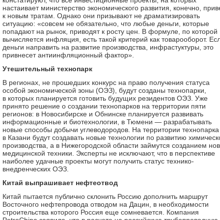
констатируют, что все инвестиционные проекты, на которых
настаивает министерство экономического развития, конечно, прив
к новым тратам. Однако они призывают не драматизировать
ситуацию: «совсем не обязательно, что любые деньги, которые
попадают на рынок, приводят к росту цен. В формуле, по которой
вычисляется инфляция, есть такой критерий как товарооборот. Ес
деньги направить на развитие производства, инфрастуктуры, это
привнесет антиинфляционный фактор».
Утешительный технопарк
В регионах, не прошедших конкурс на право получения статуса
особой экономической зоны (ОЭЗ), будут созданы технопарки,
в которых планируется готовить будущих резидентов ОЭЗ. Уже
принято решение о создании технопарков на территории пяти
регионов: в Новосибирске и Обнинске планируется развивать
информационные и биотехнологии, в Тюмени — разрабатывать
новые способы добычи углеводородов. На территории технопарка
в Казани будут создавать новые технологии по развитию химическ
производства, а в Нижегородской области займутся созданием но
медицинской техники. Эксперты не исключают, что в перспективе
наиболее удачные проекты могут получить статус технико-
внедренческих ОЭЗ.
Китай выпрашивает нефтеотвод
Китай пытается публично склонить Россию дополнить маршрут
Восточного нефтепровода отводом на Дацин, в необходимости
строительства которого Россия еще сомневается. Компания