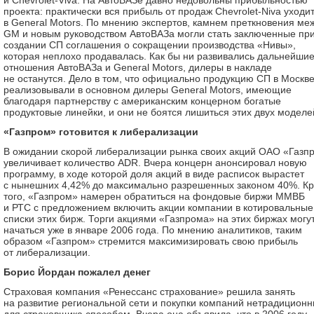
и Chevrolet-Viva. На АвтоВАЗе давно недовольны прибыльностью
проекта: практически вся прибыль от продаж Chevrolet-Niva уходи
в General Motors. По мнению экспертов, камнем преткновения ме
GM и новым руководством АвтоВАЗа могли стать заключенные пр
создании СП соглашения о сокращении производства «Нивы»,
которая неплохо продавалась. Как бы ни развивались дальнейши
отношения АвтоВАЗа и General Motors, дилеры в накладе
не останутся. Дело в том, что официально продукцию СП в Москв
реализовывали в основном дилеры General Motors, имеющие
благодаря партнерству с американским концерном богатые
продуктовые линейки, и они не боятся лишиться этих двух моделе
«Газпром» готовится к либерализации
В ожидании скорой либерализации рынка своих акций ОАО «Газп
увеличивает количество ADR. Вчера концерн анонсировал новую
программу, в ходе которой доля акций в виде расписок вырастет
с нынешних 4,42% до максимально разрешенных законом 40%. К
того, «Газпром» намерен обратиться на фондовые биржи ММВБ
и РТС с предложением включить акции компании в котировальные
списки этих бирж. Торги акциями «Газпрома» на этих биржах могу
начаться уже в январе 2006 года. По мнению аналитиков, таким
образом «Газпром» стремится максимизировать свою прибыль
от либерализации.
Борис Йордан пожалел денег
Страховая компания «Ренессанс страхование» решила занять
на развитие региональной сети и покупки компаний нетрадицион