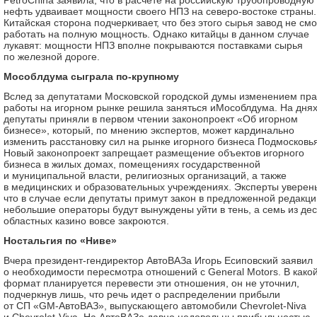
PetroChina заявила, что в расчете на российскую трубопроводную
нефть удваивает мощности своего НПЗ на северо-востоке страны.
Китайская сторона подчеркивает, что без этого сырья завод не см
работать на полную мощность. Однако китайцы в данном случае
лукавят: мощности НПЗ вполне покрываются поставками сырья
по железной дороге.
Мособлдума сыграла по-крупному
Вслед за депутатами Московской городской думы изменением пр
работы на игорном рынке решила заняться иМособлдума. На дня
депутаты приняли в первом чтении законопроект «Об игорном
бизнесе», который, по мнению экспертов, может кардинально
изменить расстановку сил на рынке игорного бизнеса Подмосковья
Новый законопроект запрещает размещение объектов игорного
бизнеса в жилых домах, помещениях государственной
и муниципальной власти, религиозных организаций, а также
в медицинских и образовательных учреждениях. Эксперты уверен
что в случае если депутаты примут закон в предложенной редакци
небольшие операторы будут вынуждены уйти в тень, а семь из де
областных казино вовсе закроются.
Ностальгия по «Ниве»
Вчера президент-гендиректор АвтоВАЗа Игорь Есиповский заявил
о необходимости пересмотра отношений с General Motors. В како
формат планируется перевести эти отношения, он не уточнил,
подчеркнув лишь, что речь идет о распределении прибыли
от СП «GM-АвтоВАЗ», выпускающего автомобили Chevrolet-Niva