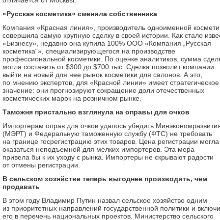
отличается от Москвы.
«Русская косметика» сменила собственника
Компания «Красная линия», производитель одноименной космети
совершила самую крупную сделку в своей истории. Как стало изве
«Бизнесу», недавно она купила 100% ООО «Компания „Русская
косметика“», специализирующегося на производстве
профессиональной косметики. По оценке аналитиков, сумма сдел
могла составить от $300 до $700 тыс. Сделка позволит компании
выйти на новый для нее рынок косметики для салонов. А это,
по мнению экспертов, для «Красной линии» имеет стратегическое
значение: они прогнозируют сокращение доли отечественных
косметических марок на розничном рынке.
Таможня пристально взглянула на оправы для очков
Импортерам оправ для очков удалось убедить Минэкономразвити
(МЭРТ) и Федеральную таможенную службу (ФТС) не требовать
на границе госрегистрацию этих товаров. Цена регистрации могла
оказаться неподъемной для мелких импортеров. Эта мера
привела бы к их уходу с рынка. Импортеры не скрывают радости
от отмены регистрации.
В сельском хозяйстве теперь выгоднее производить, чем
продавать
В этом году Владимир Путин назвал сельское хозяйство одним
из приоритетных направлений государственной политики и включ
его в перечень национальных проектов. Министерство сельского