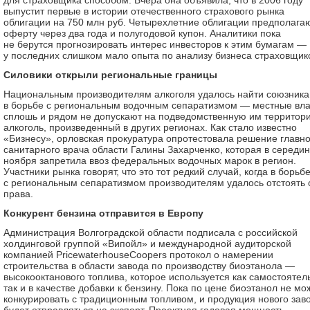
для страховщика способом. Вчера она объявила, что в 2006 году
выпустит первые в истории отечественного страхового рынка
облигации на 750 млн руб. Четырехлетние облигации предполага
оферту через два года и полугодовой купон. Аналитики пока
не берутся прогнозировать интерес инвесторов к этим бумагам —
у последних слишком мало опыта по анализу бизнеса страховщик
Силовики открыли региональные границы
Национальным производителям алкоголя удалось найти союзника
в борьбе с региональным водочным сепаратизмом — местные вла
сплошь и рядом не допускают на подведомственную им территор
алкоголь, произведенный в других регионах. Как стало известно
«Бизнесу», орловская прокуратура опротестовала решение главно
санитарного врача области Галины Захарченко, которая в середи
ноября запретила ввоз федеральных водочных марок в регион.
Участники рынка говорят, что это тот редкий случай, когда в борьб
с региональным сепаратизмом производителям удалось отстоять 
права.
Конкурент бензина отправится в Европу
Администрация Волгоградской области подписала с российской
холдинговой группой «Випойл» и международной аудиторской
компанией PricewaterhouseCoopers протокол о намерении
строительства в области завода по производству биоэтанола —
высокооктанового топлива, которое используется как самостоятел
так и в качестве добавки к бензину. Пока по цене биоэтанол не мо
конкурировать с традиционным топливом, и продукция нового зав