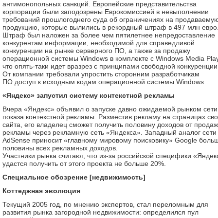
антимонопольных санкций. Европейские представительства
корпорации были заподозрены Еврокомиссией в невыполнении
требований прошлогоднего суда об ограничениях на продаваему
продукцию, которые вылились в рекордный штраф в 497 млн евро
Штраф был наложен за более чем пятилетнее непредоставление
конкурентам информации, необходимой для справедливой
конкуренции на рынке серверного ПО, а также за продажу
операционной системы Windows в комплекте с Windows Media Play
что опять-таки идет вразрез с принципами свободной конкуренции
От компании требовали упростить сторонним разработчикам
ПО доступ к исходным кодам операционной системы Windows
«Яндекс» запустил систему контекстной рекламы
Вчера «Яндекс» объявил о запуске давно ожидаемой рынком сети
показа контекстной рекламы. Разместив рекламу на страницах сво
сайта, его владелец сможет получить половину доходов от прода
рекламы через рекламную сеть «Яндекса». Западный аналог сети
AdSense приносит «главному мировому поисковику» Google боль
половины всех рекламных доходов.
Участники рынка считают, что из-за российской специфики «Яндек
удастся получить от этого проекта не больше 20%.
Cпециальное обозрение [недвижимость]
Коттеджная эволюция
Текущий 2005 год, по мнению экспертов, стал переломным для
развития рынка загородной недвижимости: определился пул