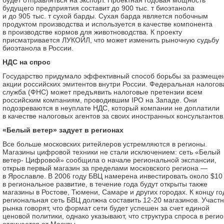
будет отправляться на экспорт. Проектная годовая мощность
будущего предприятия составит до 900 тыс. т биоэтанола
и до 905 тыс. т сухой барды. Сухая барда является побочным
продуктом производства и используется в качестве компонента
в производстве кормов для животноводства. К проекту
присматривается ЛУКОЙЛ, что может изменить рыночную судьбу
биоэтанола в России.
НДС на спрос
Государство придумало эффективный способ борьбы за размеще
акции российских эмитентов внутри России. Федеральная налогов
служба (ФНС) может предъявить налоговые претензии всем
российским компаниям, проводившим IPO на Западе. Они
подозреваются в неуплате НДС, который компании не доплатили
в качестве налоговых агентов за своих иностранных консультантов
«Белый ветер» задует в регионах
Все больше московских ритейлеров устремляются в регионы.
Магазины цифровой техники не стали исключением: сеть «Белый
ветер- Цифровой» сообщила о начале региональной экспансии,
открыв первый магазин за пределами московского региона —
в Ярославле. В 2006 году БВЦ намерена инвестировать около $10
в региональное развитие, в течение года будут открыты также
магазины в Ростове, Тюмени, Самаре и других городах. К концу го
региональная сеть БВЦ должна составить 12-20 магазинов. Участ
рынка говорят, что формат сети будет успешен за счет единой
ценовой политики, однако указывают, что структура спроса в реги