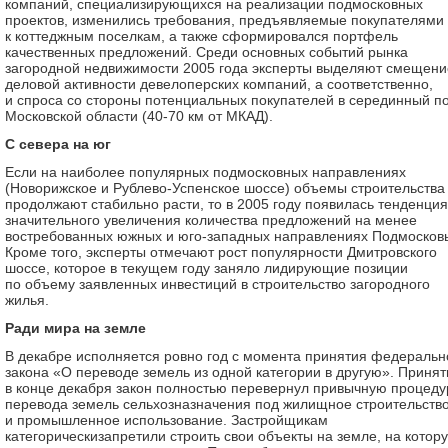
компаний, специализирующихся на реализации подмосковных
проектов, изменились требования, предъявляемые покупателями
к коттеджным поселкам, а также сформировался портфель
качественных предложений. Среди основных событий рынка
загородной недвижимости 2005 года эксперты выделяют смещени
деловой активности девелоперских компаний, а соответственно,
и спроса со стороны потенциальных покупателей в серединный п
Московской области (40-70 км от МКАД).
С севера на юг
Если на наиболее популярных подмосковных направлениях
(Новорижское и Рублево-Успенское шоссе) объемы строительства
продолжают стабильно расти, то в 2005 году появилась тенденция
значительного увеличения количества предложений на менее
востребованных южных и юго-западных направлениях Подмосковь
Кроме того, эксперты отмечают рост популярности Дмитровского
шоссе, которое в текущем году заняло лидирующие позиции
по объему заявленных инвестиций в строительство загородного
жилья.
Ради мира на земле
В декабре исполняется ровно год с момента принятия федеральн
закона «О переводе земель из одной категории в другую». Приня
в конце декабря закон полностью перевернул привычную процеду
перевода земель сельхозназначения под жилищное строительств
и промышленное использование. Застройщикам
категорическизапретили строить свои объекты на земле, на котор