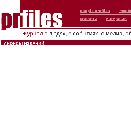
people profiles
media
новости
интервью
Журнал
о людях
,
о событиях
,
о медиа
,
о
АНОНСЫ ИЗДАНИЙ