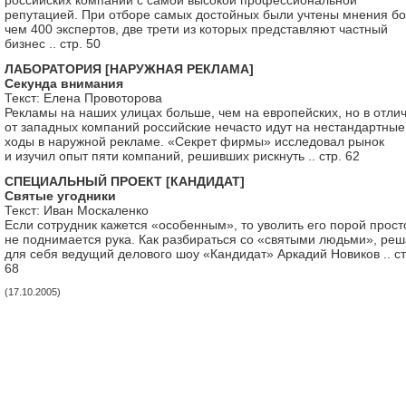
российских компаний с самой высокой профессиональной
репутацией. При отборе самых достойных были учтены мнения б
чем 400 экспертов, две трети из которых представляют частный
бизнес .. стр. 50
ЛАБОРАТОРИЯ [НАРУЖНАЯ РЕКЛАМА]
Секунда внимания
Текст: Елена Провоторова
Рекламы на наших улицах больше, чем на европейских, но в отли
от западных компаний российские нечасто идут на нестандартные
ходы в наружной рекламе. «Секрет фирмы» исследовал рынок
и изучил опыт пяти компаний, решивших рискнуть .. стр. 62
СПЕЦИАЛЬНЫЙ ПРОЕКТ [КАНДИДАТ]
Святые угодники
Текст: Иван Москаленко
Если сотрудник кажется «особенным», то уволить его порой прост
не поднимается рука. Как разбираться со «святыми людьми», ре
для себя ведущий делового шоу «Кандидат» Аркадий Новиков .. ст
68
(17.10.2005)