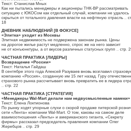
Текст: Станислав Мных
Как ни пытались менеджеры и акционеры ТНК-BP рассматривать
ситуацию с ЮКОСом как отдельный случай, компании не удалось
скрыться от тотального давления власти на нефтяную отрасль .. с
18
ДНЕВНИК НАБЛЮДЕНИЙ [В ФОКУСЕ]
«Элитка» уходит из Москвы
Элитная недвижимость не подвержена законам рынка. Цены
на дорогое жилье растут медленно, спрос же на него зависит
не от конъюнктуры, а от вкусов различных статусных групп .. стр. 
ЧАСТНАЯ ПРАКТИКА [ЛИДЕРЫ]
Возвращение «России»
Текст: Наталья Гайдаш
В сентябре этого года Алексей Разуваев вновь возглавил страхову
компанию «Россия», созданную им 15 лет назад. Гуру отечествен
страхового рынка рассчитывает вновь превратить ее в лидера отр
.. стр. 22
ЧАСТНАЯ ПРАКТИКА [СТРАТЕГИЯ]
«Менеджеры Wal-Mart делали нам недвусмысленные намеки»
Текст: Елена Локтионова
По рынку ходят упорные слухи о скорой продаже питерской розни
сети «Лента» компании Wal-Mart. О том, каковы на самом деле
взаимоотношения «Ленты» и американского гиганта, «Секрету
фирмы» рассказал председатель правления компании Олег
Жеребцов .. стр. 29