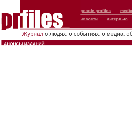
people profiles
media
новости
интервью
Журнал
о людях
,
о событиях
,
о медиа
,
о
АНОНСЫ ИЗДАНИЙ