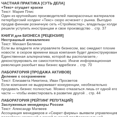
ЧАСТНАЯ ПРАКТИКА [СУТЬ ДЕЛА]
«Текс» сгущает краски
Текст: Мария Плис
Один из крупнейших производителей лакокрасочных материалов
петербургский холдинг «Текс» скоро исчезнет с рынка. Выгодно
продав финнам розничную сеть «Строймастер», владельцы холди
решили уступить иностранцам и свое производство .. стр. 37
КНИГИ для БИЗНЕСА [РЕЦЕНЗИЯ]
Нестрашный апокалипсис
Текст: Михаил Белянин
Если вы владеете или управляете бизнесом, вас ожидают плохие
новости: в скором времени ваша компания будет деконструирован
Единственная альтернатива, которой вы располагаете,-
деконструировать ее самостоятельно. Иначе информационная
революция разобьет ваш бизнес вдребезги .. стр. 70
ЛАБОРАТОРИЯ [ПРОДАЖА АКТИВОВ]
Деление с сохранением
Текст: Елизавета Никитина, Иван Просветов
Если компания не выдерживает конкуренции, необязательно
продавать бизнес полностью. Можно отказаться лишь от одной ег
части — чтобы инвестировать в развитие другой .. стр. 44
ЛАБОРАТОРИЯ [РЕЙТИНГ РЕПУТАЦИЙ]
Заслуженные менеджеры России
Текст: Александр Матвеев
Ассоциация менеджеров и «Секрет фирмы» выявили управленце