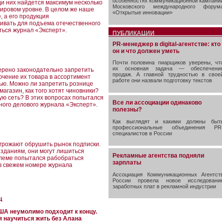
особенностях коммуникационной кампани
ди них найдется максимум несколько
Московского международного форум
мировом уровне. В целом же наше
«Открытые инновации»
 а его продукция
ивать для подъема отечественного
ться журнал «Эксперт».
ПУБЛИКАЦИИ
PR-менеджер в digital-агентстве: кто
он и что должен уметь
Почти половина пиарщиков уверены, чт
их основная задача — обеспечени
мерено законодательно запретить
продаж. А главной трудностью в свое
ючение их товара в ассортимент
работе они назвали подготовку текстов
тью. Можно ли запретить рознице
магазин, как того хотят чиновники?
ную сеть? В этих вопросах попытался
Все ли ассоциации одинаково
ого делового журнала «Эксперт».
полезны?
Как выглядят и какими должны быт
профессиональные объединения PR
специалистов в России
грожают обрушить рынок подписки.
зданиям, они могут лишиться
Рекламные агентства подняли
блеме попытался рабобраться
зарплаты
в свежем номере журнала
Ассоциация Коммуникационных Агентст
России провела новое исследовани
заработных плат в рекламной индустрии
ц
А неумолимо подходит к концу.
 научиться жить без Алана