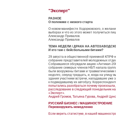
"Эксперт"
РАЗНОЕ
О полемике с низкого старта
О новом манифесте Ходорковского, о желании
выборах и что из этого может получиться п
Александр Привалов.
Александр Привалов
ТЕМА НЕДЕЛИ / ДРАКА НА АВТОЗАВОДСК
И кто там с бейсбольными битами?
29 августа в общественной приемной КПРФ н
собрание представителей молодежных отдел
Собравшиеся обсуждали акцию «Антикап-200
собрание семерых членов НБП напала группа 
были вооружены битами и травматическими 
недолго, секунд тридцать, и, когда на улицу
здания участники встречи, нападавшие уже 
к поджидавшему их автобусу. Корреспондент
попытались разобраться почему произошла д
расследование в следующий понедельник на
«Эксперт».
Андрей Громов, Татьяна Гурова, Андрей Цун
РУССКИЙ БИЗНЕС / МАШИНОСТРОЕНИЕ
Перевооружить немедленно
Если верить статистике, в нашей машиностр