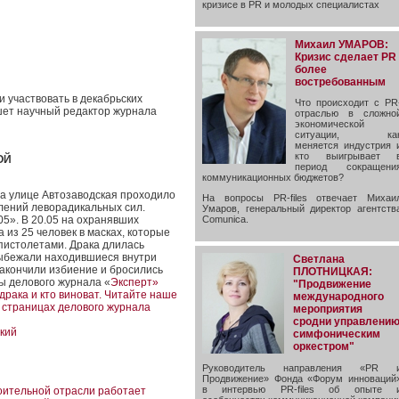
кризисе в PR и молодых специалистах
Михаил УМАРОВ:
Кризис сделает PR
более
востребованным
 участвовать в декабрьских
Что происходит с PR
ишет научный редактор журнала
отраслью в сложно
экономической
ситуации, ка
меняется индустрия 
кто выигрывает 
ОЙ
период сокращени
коммуникационных бюджетов?
а улице Автозаводская проходило
На вопросы PR-files отвечает Михаи
ений леворадикальных сил.
Умаров, генеральный директор агентств
5». В 20.05 на охранявших
Comunica.
из 25 человек в масках, которые
пистолетами. Драка длилась
 выбежали находившиеся внутри
Светлана
закончили избиение и бросились
ПЛОТНИЦКАЯ:
ы делового журнала «
Эксперт
»
"Продвижение
рака и кто виноват. Читайте наше
международного
 страницах делового журнала
мероприятия
сродни управлени
ский
симфоническим
оркестром"
Руководитель направления «PR 
Продвижение» Фонда «Форум инноваций
в интервью PR-files об опыте 
оительной отрасли работает