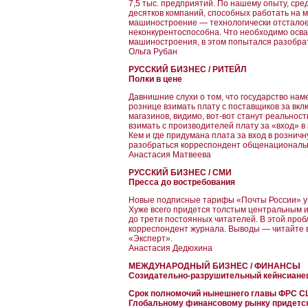
7,5 тыс. предприятий. По нашему опыту, сре
десятков компаний, способных работать на 
машиностроение — технологически отсталое,
неконкурентоспособна. Что необходимо осва
машиностроения, в этом попытался разобра
Ольга Рубан
РУССКИЙ БИЗНЕС / РИТЕЙЛ
Полки в цене
Давнишние слухи о том, что государство на
рознице взимать плату с поставщиков за вкл
магазинов, видимо, вот-вот станут реальнос
взимать с производителей плату за «вход» в 
Кем и где придумана плата за вход в рознич
разобраться корреспондент общенациональн
Анастасия Матвеева
РУССКИЙ БИЗНЕС / СМИ
Пресса до востребования
Новые подписные тарифы «Почты России» у
Хуже всего придется толстым центральным и
до трети постоянных читателей. В этой про
корреспондент журнала. Выводы — читайте 
«Эксперт».
Анастасия Дедюхина
МЕЖДУНАРОДНЫЙ БИЗНЕС / ФИНАНСЫ
Созидательно-разрушительный кейнсиане
Срок полномочий нынешнего главы ФРС СШ
Глобальному финансовому рынку придется