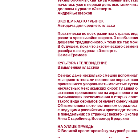
технологиями в схватке за жирный выставо
начались уже в первый день выставки чи
деловом журнале «Эксперт».
Андрей Безверхов
ЭКСПЕРТ-АВТО / РЫНОК
Автодача для среднего класса
Практически во всех развитых странах ин
развита чрезвычайно широко. Это объясни
дешевле традиционного, к тому же так мо
В будущем, пока что экзотического сегмен
разобраться журнал «Эксперт».
Семен Еремеев
КУЛЬТУРА / ТЕЛЕВИДЕНИЕ
Взмыленная классика
Сейчас даже несколько смешно вспоминать
мы приветствовали появление первых наш
принявшихся уворовывать мясистые куски 
несчастных мексиканских сирот. Главная 
активное проникновение на экран нового в
вызывающих воспоминания о старых сове
такого вида сериалов означает смену наши
Об изменениях в отечественном сериалост
с ведущими российскими производителями
в понедельник со страниц свежего «Экспер
Анна Старобинец, Всеволод Бродский
НА УЛИЦЕ ПРАВДЫ
О Великой пролетарской культурной рево