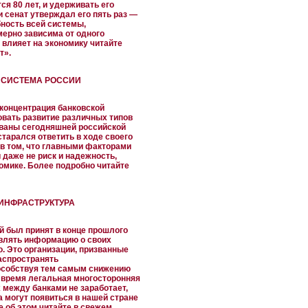
ся 80 лет, и удерживать его
 сенат утверждал его пять раз —
бность всей системы,
ерно зависима от одного
 влияет на экономику читайте
т».
 СИСТЕМА РОССИИ
 концентрация банковской
овать развитие различных типов
ованы сегодняшней российской
тарался ответить в ходе своего
в том, что главными факторами
 даже не риск и надежность,
номике. Более подробно читайте
ИНФРАСТРУКТУРА
й был принят в конце прошлого
авлять информацию о своих
о. Это организации, призванные
аспространять
пособствуя тем самым снижению
 время легальная многосторонняя
между банками не заработает,
 могут появиться в нашей стране
 об этом читайте в свежем