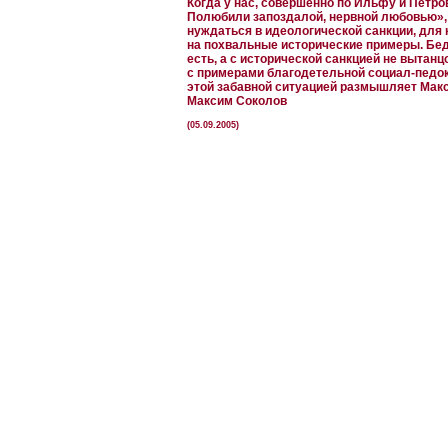
Когда у нас, совершенно по Ильфу и Петр
Полюбили запоздалой, нервной любовью»,
нуждаться в идеологической санкции, для
на похвальные исторические примеры. Бед
есть, а с исторической санкцией не вытанц
с примерами благодетельной социал-педо
этой забавной ситуацией размышляет Мак
Максим Соколов
(05.09.2005)