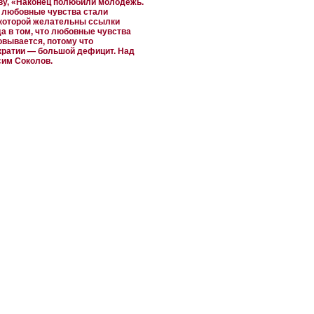
ову, «Наконец полюбили молодежь.
 любовные чувства стали
 которой желательны ссылки
а в том, что любовные чувства
овывается, потому что
кратии — большой дефицит. Над
сим Соколов.