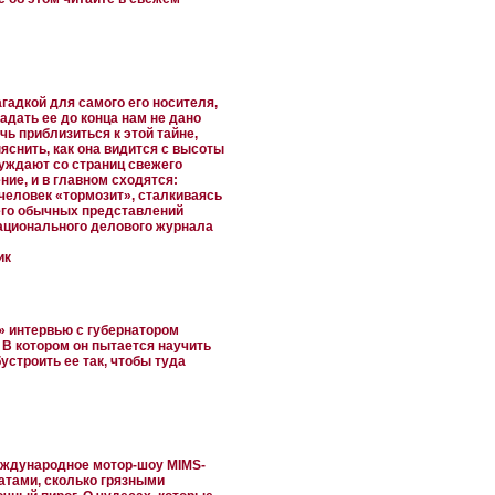
гадкой для самого его носителя,
адать ее до конца нам не дано
чь приблизиться к этой тайне,
яснить, как она видится с высоты
уждают со страниц свежего
ние, и в главном сходятся:
человек «тормозит», сталкиваясь
его обычных представлений
национального делового журнала
ик
» интервью с губернатором
В котором он пытается научить
устроить ее так, чтобы туда
еждународное мотор-шоу MIMS-
атами, сколько грязными