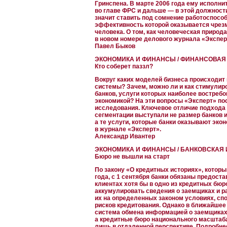
Гринспена. В марте 2006 года ему исполнит
во главе ФРС и дальше — в этой должности
значит ставить под сомнение работоспосо
эффективность которой оказывается чрезм
человека. О том, как человеческая природа
в новом номере делового журнала «Экспер
Павел Быков
ЭКОНОМИКА И ФИНАНСЫ / ФИНАНСОВАЯ
Кто соберет паззл?
Вокруг каких моделей бизнеса происходит
системы? Зачем, можно ли и как стимулир
банков, услуги которых наиболее востреб
экономикой? На эти вопросы «Эксперт» пос
исследования. Ключевое отличие подхода 
сегментации выступали не размер банков и
а те услуги, которые банки оказывают эко
в журнале «Эксперт».
Александр Ивантер
ЭКОНОМИКА И ФИНАНСЫ / БАНКОВСКАЯ 
Бюро не вышли на старт
По закону «О кредитных историях», которы
года, с 1 сентября банки обязаны предост
клиентах хотя бы в одно из кредитных бюр
аккумулировать сведения о заемщиках и р
их на определенных законом условиях, с
рисков кредитования. Однако в ближайшее
система обмена информацией о заемщиках 
а кредитные бюро национального масштаба
лишь в отдаленной перспективе. Подробнее