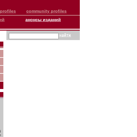
profiles
community profiles
ий
анонсы изданий
N
о