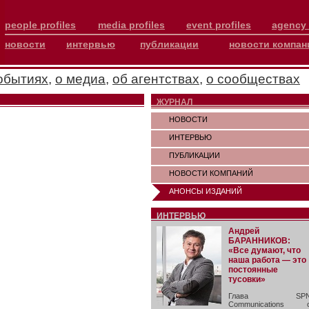
people profiles
media profiles
event profiles
agency 
новости
интервью
публикации
новости компан
обытиях
,
о медиа
,
об агентствах
,
о сообществах
ЖУРНАЛ
НОВОСТИ
ИНТЕРВЬЮ
ПУБЛИКАЦИИ
НОВОСТИ КОМПАНИЙ
АНОНСЫ ИЗДАНИЙ
ИНТЕРВЬЮ
Андрей
БАРАННИКОВ:
«Все думают, что
наша работа — это
постоянные
тусовки»
Глава SP
Communications 