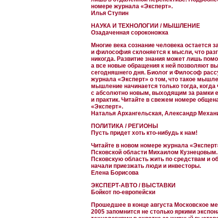
номере журнала «Эксперт».
Илья Ступин
НАУКА И ТЕХНОЛОГИИ / МЫШЛЕНИЕ
Озадаченная сороконожка
Многие века сознание человека остается за
и философия склоняется к мысли, что разг
никогда. Развитие знания может лишь помо
а все новые обращения к ней позволяют вы
сегодняшнего дня. Биолог и Философ расс
журнала «Эксперт» о том, что такое мышле
мышление начинается только тогда, когда 
с абсолютно новым, выходящим за рамки 
и практик. Читайте в свежем номере обще
«Эксперт».
Наталья Архангельская, Александр Механ
ПОЛИТИКА / РЕГИОНЫ
Пусть придет хоть кто-нибудь к нам!
Читайте в новом номере журнала «Эксперт
Псковской области Михаилом Кузнецовым. 
Псковскую область жить по средствам и об
начали приезжать люди и инвесторы.
Елена Борисова
ЭКСПЕРТ-АВТО / ВЫСТАВКИ
Бойкот по-европейски
Прошедшее в конце августа Московское м
2005 запомнится не столько яркими экспон