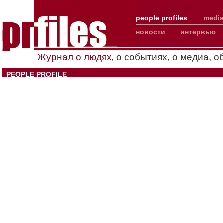
people profiles
media
новости
интервью
Журнал
о людях
,
о событиях
,
о медиа
,
о
PEOPLE PROFILE