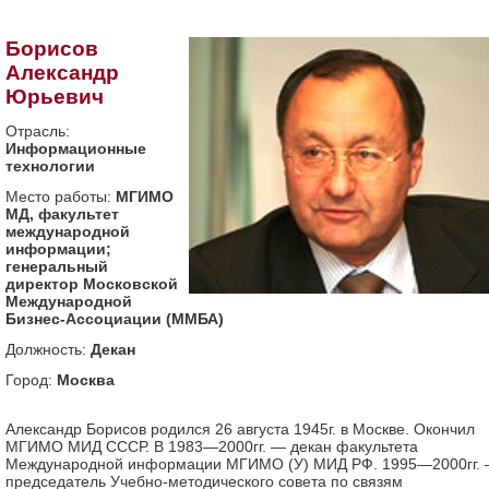
Борисов
Александр
Юрьевич
Отрасль:
Информационные
технологии
Место работы:
МГИМО
МД, факультет
международной
информации;
генеральный
директор Московской
Международной
Бизнес-Ассоциации (ММБА)
Должность:
Декан
Город:
Москва
Александр Борисов родился 26 августа
1945
г. в Москве. Окончил
МГИМО МИД СССР. В
1983—2000
гг. — декан факультета
Международной информации МГИМО (У) МИД РФ.
1995—2000
гг.
председатель Учебно-методического совета по связям