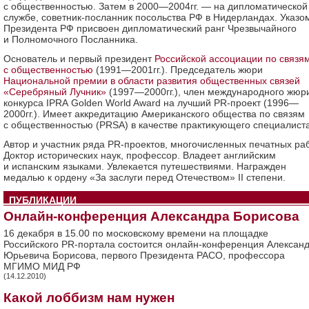
с общественностью. Затем в 2000—2004гг. — на дипломатической
службе, советник-посланник посольства РФ в Нидерландах. Указо
Президента РФ присвоен дипломатический ранг Чрезвычайного
и Полномочного Посланника.
Основатель и первый президент
Российской ассоциации по связя
с общественностью
(
1991—2001
гг.). Председатель жюри
Национальной премии в области развития общественных связей
«Серебряный Лучник»
(
1997—2000
гг.), член международного жюр
конкурса IPRA
Golden
World
Award на лучший PR-проект (
1996—
2000
гг.). Имеет аккредитацию Американского общества по связям
с общественностью
(PRSA
) в качестве практикующего специалиста
Автор и участник ряда PR-проектов, многочисленных печатных раб
Доктор исторических наук, профессор. Владеет английским
и испанским языками. Увлекается путешествиями. Награжден
медалью к ордену «За заслуги перед Отечеством» II степени.
ПУБЛИКАЦИИ
Онлайн-конференция Александра Борисова
16 декабря в 15.00 по московскому времени на площадке
Российского PR-портала состоится онлайн-конференция Алексан
Юрьевича Борисова, первого Президента РАСО, профессора
МГИМО МИД РФ
(14.12.2010)
Какой лоббизм нам нужен