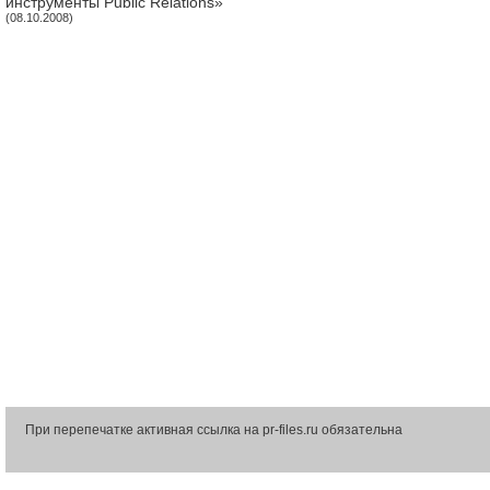
инструменты Public Relations»
(08.10.2008)
При перепечатке активная ссылка на pr-files.ru обязательна