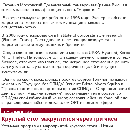
Окончил Московский Гуманитарный Университет (ранее Высшая
комсомольская школа), специальность "маркетинг".
В сфере коммуникаций работает с 1996 года. Эксперт в области
маркетинга, корпоративных коммуникаций и связей с
общественностью.
В 2000 году стажировался в Institute of corporate style research
(Япония, Токио). Последние пять лет специализируется на
маркетинговых коммуникациях и брендинге.
Среди клиентов такие компании и марки как UPSA, Hyundai, Xerox
МТС, Яndex. На вопрос, что, по вашему мнению, главное в успеш
бизнесе, отвечает, что главное, это искреннее стремление решить
задачу клиента с учетом его долгосрочных целей и текущих
возможностей.
Одним из своих масштабных проектов Сергей Топилин называет
кампанию "Будущее без СПИДа" (клиент: Bristol Myers Squibb и
"Трансатлантические партнеры против СПИДа"). Старт кампании 
дан группой "Машина времени", посвятившей теме борьбы со
СПИДом свой юбилейный концерт, состоявшейся на Красной пло
и транслировавшийся телеканалом ОРТ в прямом эфире.
ПУБЛИКАЦИИ
Круглый стол закруглится через три часа
Уточнена программа мероприятий круглого стола «Новые