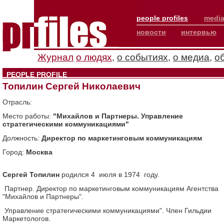
people profiles
media
новости
интервью
Журнал
о людях
,
о событиях
,
о медиа
,
о
PEOPLE PROFILE
Топилин Сергей Николаевич
Отрасль:
Место работы:
"Михайлов и Партнеры. Управление
стратегическими коммуникациями"
Должность:
Директор по маркетинговым коммуникациям
Город:
Москва
Сергей Топилин
родился 4 июля в 1974 году.
Партнер. Директор по маркетинговым коммуникациям Агентства
"Михайлов и Партнеры".
Управление стратегическими коммуникациями". Член Гильдии
Маркетологов.