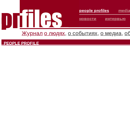
people profiles
media
новости
интервью
Журнал
о людях
,
о событиях
,
о медиа
,
о
PEOPLE PROFILE