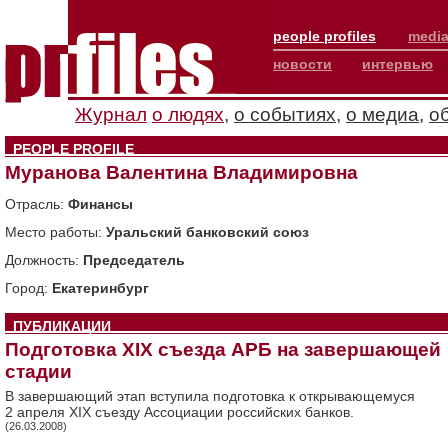
people profiles
media
новости
интервью
Журнал
о людях
,
о событиях
,
о медиа
,
о
PEOPLE PROFILE
Муранова Валентина Владимировна
Отрасль:
Финансы
Место работы:
Уральский банковский союз
Должность:
Председатель
Город:
Екатеринбург
ПУБЛИКАЦИИ
Подготовка ХIХ съезда АРБ на завершающей
стадии
В завершающий этап вступила подготовка к открывающемуся
2 апреля ХIХ съезду Ассоциации российских банков.
(26.03.2008)