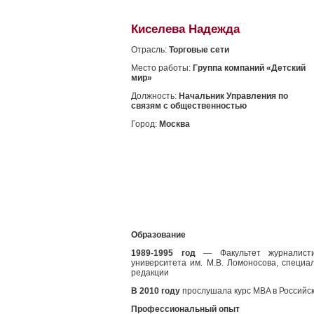
Киселева Надежда
Отрасль:
Торговые сети
Место работы:
Группа компаний «Детский
мир»
Должность:
Начальник Управления по
связям с общественностью
Город:
Москва
Образование
1989-1995 год
— Факультет журналистик
университета им. М.В. Ломоносова, специ
редакции
В 2010 году
прослушала курс MBA в Российс
Профессиональный опыт