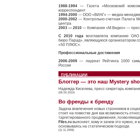
1988-1994
— Газета «Московский комсом
корреспондент
1994-2000
— ООО «ВИАГ» — медиа-менедж
2000-2002
— Контрольно-счетная Палата Мо
центра
2003 — 2010
— Компания «М.Видео» — пресс
C 2010 года
возглавляла компанию ОАО 
бюро Парад», являющуюся организатором с
«50 ПЛЮС».
Профессиональные достижения
2006-2009
— лауреат Рейтинга 1000 сам
России
ПУБЛИКАЦИИ
Блоггер — это наш Mystery sho
Надежда Киселева, пресс-секретарь компани
(06.04.2010)
Во френды к бренду
Задача вовлечения новых стронников в социа
стоит на повестке дня как возможность отн
таргетированного продвижения, позволяющег
Files.ru
выясняет, кому и зачем это нужно, и 
основываясь на статегическом подходе.
(11.11.2009)