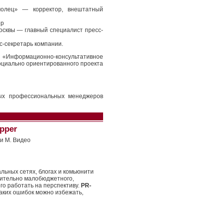
олец» — корректор, внештатный
ер
сквы — главный специалист пресс-
-секретарь компании.
«Информационно-консультативное
оциально ориентированного проекта
ых профессиональных менеджеров
pper
и М. Видео
льных сетях, блогах и комьюнити
осительно малобюджетного,
о работать на перспективу.
PR-
каких ошибок можно избежать,