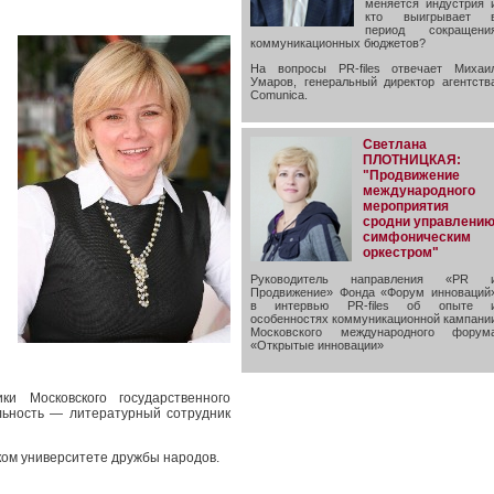
меняется индустрия 
кто выигрывает 
период сокращени
коммуникационных бюджетов?
На вопросы PR-files отвечает Михаи
Умаров, генеральный директор агентств
Comunica.
Светлана
ПЛОТНИЦКАЯ:
"Продвижение
международного
мероприятия
сродни управлени
симфоническим
оркестром"
Руководитель направления «PR 
Продвижение» Фонда «Форум инноваций
в интервью PR-files об опыте 
особенностях коммуникационной кампани
Московского международного форум
«Открытые инновации»
и Московского государственного
альность — литературный сотрудник
ком университете дружбы народов.