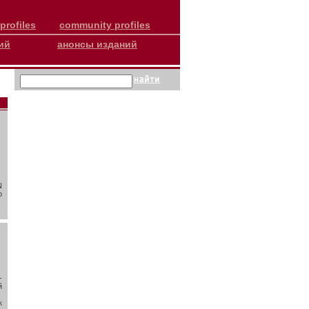
profiles
community profiles
ий
анонсы изданий
N
о
-
й
к