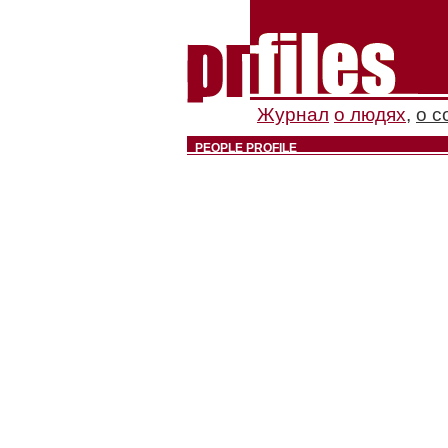
Журнал
о людях
,
о с
PEOPLE PROFILE