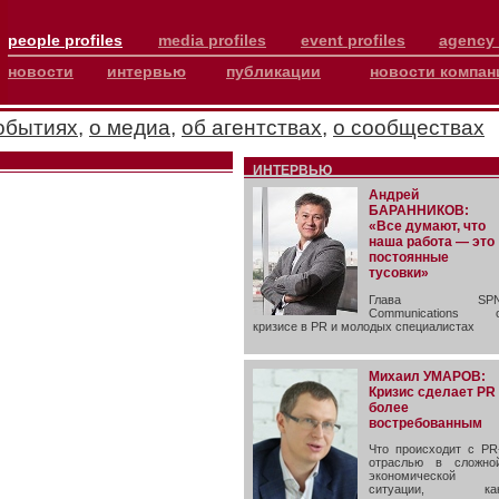
people profiles
media profiles
event profiles
agency 
новости
интервью
публикации
новости компан
обытиях
,
о медиа
,
об агентствах
,
о сообществах
ИНТЕРВЬЮ
Андрей
БАРАННИКОВ:
«Все думают, что
наша работа — это
постоянные
тусовки»
Глава SP
Communications 
кризисе в PR и молодых специалистах
Михаил УМАРОВ:
Кризис сделает PR
более
востребованным
Что происходит с PR
отраслью в сложно
экономической
ситуации, ка