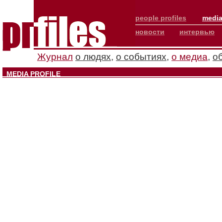
people profiles
media
новости
интервью
Журнал
о людях
,
о событиях
,
о медиа
,
о
MEDIA PROFILE