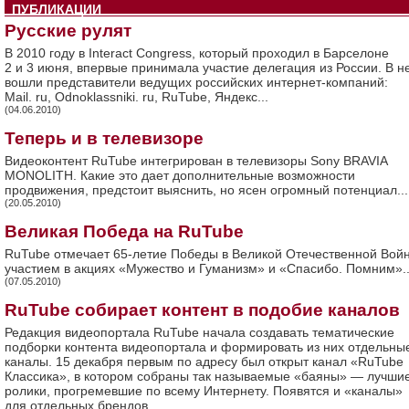
ПУБЛИКАЦИИ
Русские рулят
В 2010 году в Interact Congress, который проходил в Барселоне
2 и 3 июня, впервые принимала участие делегация из России. В н
вошли представители ведущих российских интернет-компаний:
Mail. ru, Odnoklassniki. ru, RuTube, Яндекс...
(04.06.2010)
Теперь и в телевизоре
Видеоконтент RuTube интегрирован в телевизоры Sony BRAVIA
MONOLITH. Какие это дает дополнительные возможности
продвижения, предстоит выяснить, но ясен огромный потенциал...
(20.05.2010)
Великая Победа на RuTube
RuTube отмечает 65-летие Победы в Великой Отечественной Вой
участием в акциях «Мужество и Гуманизм» и «Спасибо. Помним»..
(07.05.2010)
RuTube собирает контент в подобие каналов
Редакция видеопортала RuTube начала создавать тематические
подборки контента видеопортала и формировать из них отдельны
каналы. 15 декабря первым по адресу был открыт канал «RuTube
Классика», в котором собраны так называемые «баяны» — лучши
ролики, прогремевшие по всему Интернету. Появятся и «каналы»
для отдельных брендов.