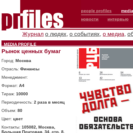
people profiles
media
новости
интервью
Журнал
о людях
,
о событиях
,
о медиа
,
о
MEDIA PROFILE
Рынок ценных бумаг
Город:
Москва
Отрасль:
Финансы
Менеджмент:
Формат:
A4
Тираж:
10000
Периодичность:
2 раза в месяц
Объем:
80
Цвет:
цвет
Контакты:
105082, Москва,
Большая Почтовая, 34, стр. 8,